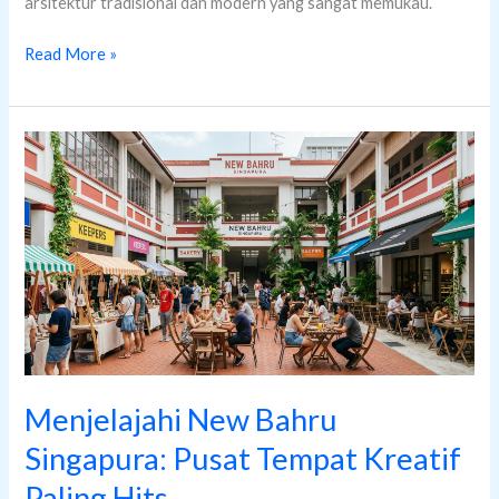
arsitektur tradisional dan modern yang sangat memukau.
Read More »
Menjelajahi
New
Bahru
Singapura:
Pusat
Tempat
Kreatif
Paling
Hits
Menjelajahi New Bahru
Singapura: Pusat Tempat Kreatif
Paling Hits