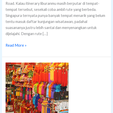
Road. Kalau itinerary liburanmu masih berputar di tempat-
yang
tempat tersebut, sesekali coba ambil rute yang berbeda.
Cocok
Singapura ternyata punya banyak tempat menarik yang belum
Masuk
tentu masuk daftar kunjungan wisatawan, padahal
Itinerary
suasananya justru lebih santai dan menyenangkan untuk
dijelajahi. Dengan rute […]
Read More »
Pusat
Oleh-
Oleh
yang
Wajib
Didatangi
di
Singapura