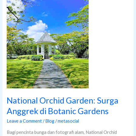
Orchid
Garden:
Surga
Anggrek
di
Botanic
Gardens
National Orchid Garden: Surga
Anggrek di Botanic Gardens
Leave a Comment
/
Blog
/
metasocial
Bagi pencinta bunga dan fotografi alam, National Orchid