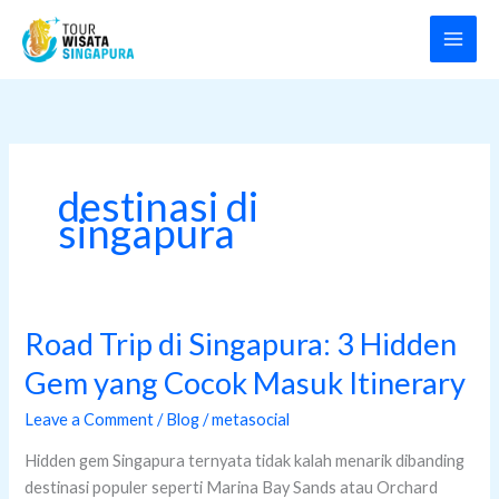
Skip
to
content
destinasi di
singapura
Road Trip di Singapura: 3 Hidden
Road
Trip
Gem yang Cocok Masuk Itinerary
di
Singapura:
Leave a Comment
/
Blog
/
metasocial
3
Hidden gem Singapura ternyata tidak kalah menarik dibanding
Hidden
destinasi populer seperti Marina Bay Sands atau Orchard
Gem