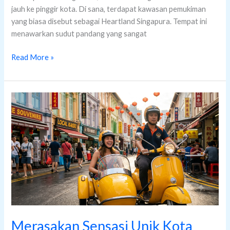
jauh ke pinggir kota. Di sana, terdapat kawasan pemukiman
yang biasa disebut sebagai Heartland Singapura. Tempat ini
menawarkan sudut pandang yang sangat
Read More »
Merasakan
Sensasi
Unik
Kota
Lewat
Singapore
Sidecar
Tour
Merasakan Sensasi Unik Kota