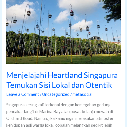
Temukan
Sisi
Lokal
dan
Otentik
Menjelajahi Heartland Singapura
Temukan Sisi Lokal dan Otentik
Leave a Comment
/
Uncategorized
/
metasocial
Singapura sering kali terkenal dengan kemegahan gedung
pencakar langit di Marina Bay atau pusat belanja mewah di
Orchard Road. Namun, jika kamu ingin merasakan atmosfer
kehidupan asli warga lokal, cobalah melangkah sedikit lebih