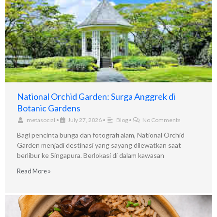
National Orchid Garden: Surga Anggrek di
Botanic Gardens
metasocial
•
July 27, 2026
•
Blog
•
No Comments
Bagi pencinta bunga dan fotografi alam, National Orchid
Garden menjadi destinasi yang sayang dilewatkan saat
berlibur ke Singapura. Berlokasi di dalam kawasan
Read More »