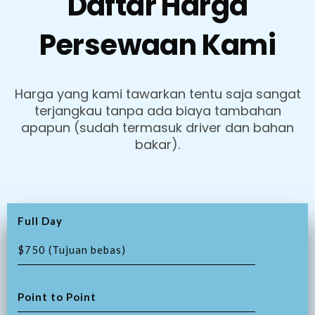
Daftar Harga
Persewaan Kami
Harga yang kami tawarkan tentu saja sangat
terjangkau tanpa ada biaya tambahan
apapun (sudah termasuk driver dan bahan
bakar).
Full Day
$750 (Tujuan bebas)
Point to Point