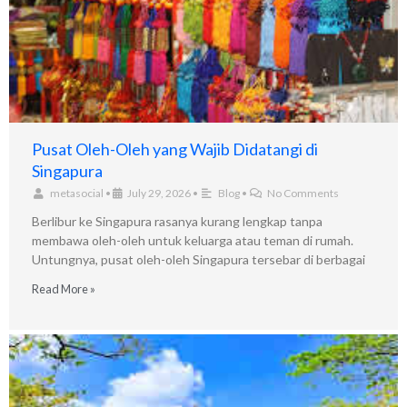
Pusat Oleh-Oleh yang Wajib Didatangi di
Singapura
metasocial
•
July 29, 2026
•
Blog
•
No Comments
Berlibur ke Singapura rasanya kurang lengkap tanpa
membawa oleh-oleh untuk keluarga atau teman di rumah.
Untungnya, pusat oleh-oleh Singapura tersebar di berbagai
Read More »