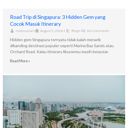
Road Trip di Singapura: 3 Hidden Gem yang
Cocok Masuk Itinerary
metasocial
•
August 5, 2026
•
Blog
•
No Comments
Hidden gem Singapura ternyata tidak kalah menarik
dibanding destinasi populer seperti Marina Bay Sands atau
Orchard Road. Kalau itinerary liburanmu masih berputar
Read More »