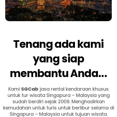
Tenang ada kami
yang siap
membantu Anda...
Kami
SGCab
jasa rental kendaraan khusus
untuk tur wisata Singapura – Malaysia yang
sudah berdiri sejak 2009. Menghadirkan
kemudahan untuk turis untuk berlibur selama di
Singapura – Malaysia untuk tujuan wisata.