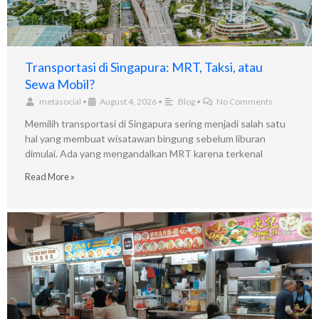
Transportasi di Singapura: MRT, Taksi, atau
Sewa Mobil?
metasocial
•
August 4, 2026
•
Blog
•
No Comments
Memilih transportasi di Singapura sering menjadi salah satu
hal yang membuat wisatawan bingung sebelum liburan
dimulai. Ada yang mengandalkan MRT karena terkenal
Read More »