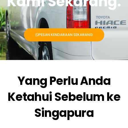
Kami Sekarang.
PESAN KENDARAAN SEKARANG
Yang Perlu Anda
Ketahui Sebelum ke
Singapura