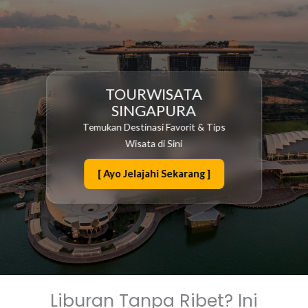
TOURWISATA
SINGAPURA
Temukan Destinasi Favorit & Tips
Wisata di Sini
[
Ayo Jelajahi Sekarang
]
Liburan Tanpa Ribet? Ini