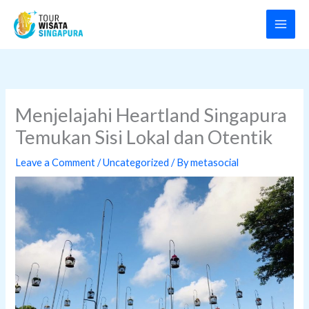
Skip
to
content
Menjelajahi Heartland Singapura
Temukan Sisi Lokal dan Otentik
Leave a Comment
/
Uncategorized
/ By
metasocial