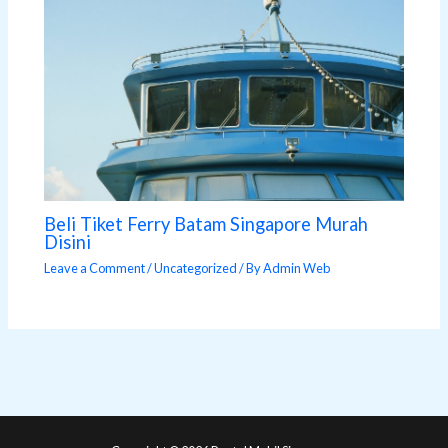
Beli Tiket Ferry Batam Singapore Murah
Disini
Leave a Comment
/
Uncategorized
/ By
Admin Web