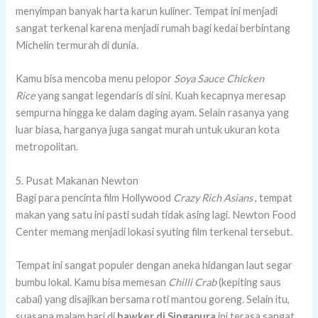
menyimpan banyak harta karun kuliner. Tempat ini menjadi
sangat terkenal karena menjadi rumah bagi kedai berbintang
Michelin termurah di dunia.
Kamu bisa mencoba menu pelopor
Soya Sauce Chicken
Rice
yang sangat legendaris di sini. Kuah kecapnya meresap
sempurna hingga ke dalam daging ayam. Selain rasanya yang
luar biasa, harganya juga sangat murah untuk ukuran kota
metropolitan.
5. Pusat Makanan Newton
Bagi para pencinta film Hollywood
Crazy Rich Asians
, tempat
makan yang satu ini pasti sudah tidak asing lagi. Newton Food
Center memang menjadi lokasi syuting film terkenal tersebut.
Tempat ini sangat populer dengan aneka hidangan laut segar
bumbu lokal. Kamu bisa memesan
Chilli Crab
(kepiting saus
cabai) yang disajikan bersama roti mantou goreng. Selain itu,
suasana malam hari di
hawker di Singapura
ini terasa sangat