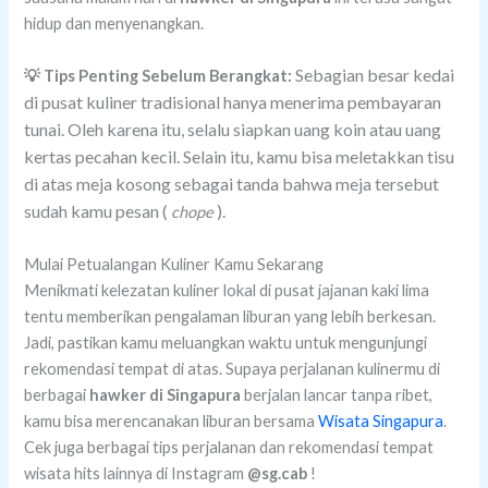
hidup dan menyenangkan.
Sebagian besar kedai
💡 Tips Penting Sebelum Berangkat:
di pusat kuliner tradisional hanya menerima pembayaran
tunai. Oleh karena itu, selalu siapkan uang koin atau uang
kertas pecahan kecil. Selain itu, kamu bisa meletakkan tisu
di atas meja kosong sebagai tanda bahwa meja tersebut
sudah kamu pesan (
).
chope
Mulai Petualangan Kuliner Kamu Sekarang
Menikmati kelezatan kuliner lokal di pusat jajanan kaki lima
tentu memberikan pengalaman liburan yang lebih berkesan.
Jadi, pastikan kamu meluangkan waktu untuk mengunjungi
rekomendasi tempat di atas.
Supaya perjalanan kulinermu di
berbagai
hawker di Singapura
berjalan lancar tanpa ribet,
kamu bisa merencanakan liburan bersama
Wisata Singapura
.
Cek juga berbagai tips perjalanan dan rekomendasi tempat
wisata hits lainnya di Instagram
@sg.cab
!