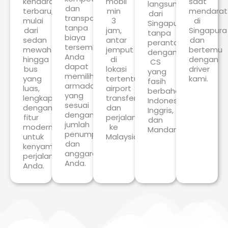
kendaraan
mobil
saat
langsung
dan
terbaru,
min
mendarat
dari
transparan,
mulai
3
di
Singapura
tanpa
dari
jam,
Singapura
tanpa
biaya
sedan
antar
dan
perantara,
tersembunyi.
mewah
jemput
bertemu
dengan
Anda
hingga
di
dengan
CS
dapat
bus
lokasi
driver
yang
memilih
yang
tertentu,
kami.
fasih
armada
luas,
airport
berbahasa
yang
lengkap
transfer
Indonesia,
sesuai
dengan
dan
Inggris,
dengan
fitur
perjalanan
dan
jumlah
modern
ke
Mandarin.
penumpang
untuk
Malaysia.
dan
kenyamanan
anggaran
perjalanan
Anda.
Anda.