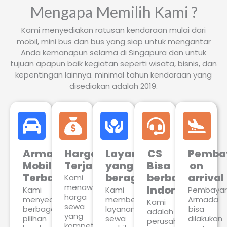
Mengapa Memilih Kami ?
Kami menyediakan ratusan kendaraan mulai dari
mobil, mini bus dan bus yang siap untuk mengantar
Anda kemanapun selama di Singapura dan untuk
tujuan apapun baik kegiatan seperti wisata, bisnis, dan
kepentingan lainnya. minimal tahun kendaraan yang
disediakan adalah 2019.
Armada
Harga
Layanan
CS
Pemba
Mobil
Terjangkau
yang
Bisa
on
Terbaru
beragam
berbahasa
arrival
Kami
menawarkan
Indonesia
Kami
Kami
Pembaya
harga
menyediakan
memberikan
Armada
Kami
sewa
berbagai
layanan
bisa
adalah
yang
pilihan
sewa
dilakukan
perusahaan
kompetitif