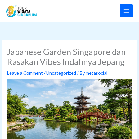
Skip
to
content
Japanese Garden Singapore dan
Rasakan Vibes Indahnya Jepang
Leave a Comment
/
Uncategorized
/ By
metasocial