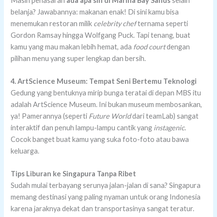
Masih penasaran
ada apa sih di Marina Bay Sands
selain
belanja? Jawabannya: makanan enak! Di sini kamu bisa
menemukan restoran milik
celebrity chef
ternama seperti
Gordon Ramsay hingga Wolfgang Puck. Tapi tenang, buat
kamu yang mau makan lebih hemat, ada
food court
dengan
pilihan menu yang super lengkap dan bersih.
4. ArtScience Museum: Tempat Seni Bertemu Teknologi
Gedung yang bentuknya mirip bunga teratai di depan MBS itu
adalah ArtScience Museum. Ini bukan museum membosankan,
ya! Pamerannya (seperti
Future World
dari teamLab) sangat
interaktif dan penuh lampu-lampu cantik yang
instagenic
.
Cocok banget buat kamu yang suka foto-foto atau bawa
keluarga.
Tips Liburan ke Singapura Tanpa Ribet
Sudah mulai terbayang serunya jalan-jalan di sana? Singapura
memang destinasi yang paling nyaman untuk orang Indonesia
karena jaraknya dekat dan transportasinya sangat teratur.