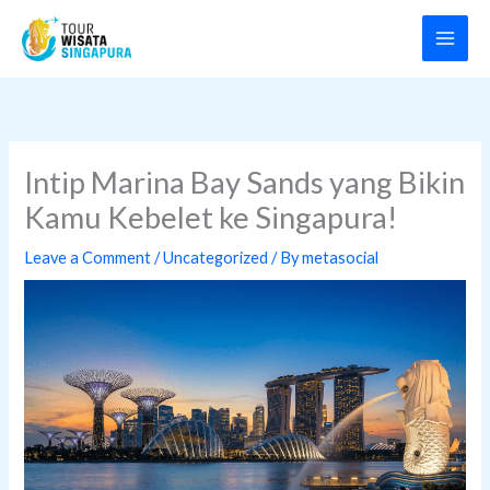
Skip
to
content
Intip Marina Bay Sands yang Bikin
Kamu Kebelet ke Singapura!
Leave a Comment
/
Uncategorized
/ By
metasocial