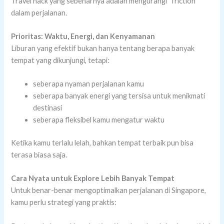
Travel hack yang sebenarnya adalah mengurangi “friction”
dalam perjalanan.
Prioritas: Waktu, Energi, dan Kenyamanan
Liburan yang efektif bukan hanya tentang berapa banyak
tempat yang dikunjungi, tetapi:
seberapa nyaman perjalanan kamu
seberapa banyak energi yang tersisa untuk menikmati
destinasi
seberapa fleksibel kamu mengatur waktu
Ketika kamu terlalu lelah, bahkan tempat terbaik pun bisa
terasa biasa saja.
Cara Nyata untuk Explore Lebih Banyak Tempat
Untuk benar-benar mengoptimalkan perjalanan di Singapore,
kamu perlu strategi yang praktis: