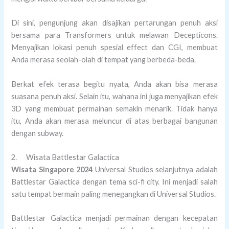
Di sini, pengunjung akan disajikan pertarungan penuh aksi
bersama para Transformers untuk melawan Decepticons.
Menyajikan lokasi penuh spesial effect dan CGI, membuat
Anda merasa seolah-olah di tempat yang berbeda-beda.
Berkat efek terasa begitu nyata, Anda akan bisa merasa
suasana penuh aksi. Selain itu, wahana ini juga menyajikan efek
3D yang membuat permainan semakin menarik. Tidak hanya
itu, Anda akan merasa meluncur di atas berbagai bangunan
dengan subway.
2. Wisata Battlestar Galactica
Wisata Singapore 2024
Universal Studios selanjutnya adalah
Battlestar Galactica dengan tema sci-fi city. Ini menjadi salah
satu tempat bermain paling menegangkan di Universal Studios.
Battlestar Galactica menjadi permainan dengan kecepatan