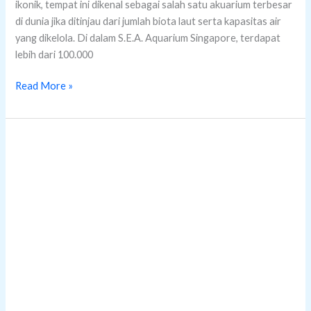
Mengapa
Singapura
Menjadi
Negara
Maju
di
Asia
Tenggara?
Mengapa Singapura Menjadi
Negara Maju di Asia Tenggara?
Leave a Comment
/
Uncategorized
/
metasocial
Kalau membahas negara paling maju di Asia Tenggara, nama