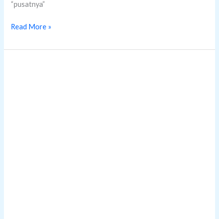
“pusatnya”
Read More »
Japanese
Garden
Singapore
dan
Rasakan
Vibes
Indahnya
Jepang