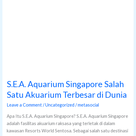
di
Dunia
S.E.A. Aquarium Singapore Salah
Satu Akuarium Terbesar di Dunia
Leave a Comment
/
Uncategorized
/
metasocial
Apa Itu S.E.A. Aquarium Singapore? S.E.A. Aquarium Singapore
adalah fasilitas akuarium raksasa yang terletak di dalam
kawasan Resorts World Sentosa. Sebagai salah satu destinasi
ikonik, tempat ini dikenal sebagai salah satu akuarium terbesar
di dunia jika ditinjau dari jumlah biota laut serta kapasitas air
yang dikelola. Di dalam S.E.A. Aquarium Singapore, terdapat
lebih dari 100.000
Read More »