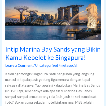
Bay
Sands
yang
Bikin
Kamu
Kebelet
ke
Singapura!
Intip Marina Bay Sands yang Bikin
Kamu Kebelet ke Singapura!
Leave a Comment
/
Uncategorized
/
metasocial
Kalau ngomongin Singapura, satu bangunan yang langsung
muncul di kepala pasti gedung tiga menara dengan kapal
raksasa di atasnya. Yup, apalagi kalau bukan Marina Bay Sands
(MBS)! Tapi, sebenarnya ada apa sih di Marina Bay Sands
sampai-sampai semua orang rela jauh-jauh ke sini cuma buat
foto? Bukan cuma sekadar hotel bintang lima, MBS adalah