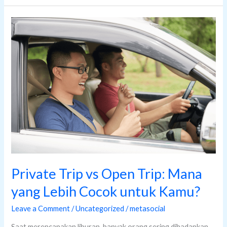
Private
Trip
vs
Open
Trip:
Mana
yang
Lebih
Cocok
untuk
Kamu?
Private Trip vs Open Trip: Mana
yang Lebih Cocok untuk Kamu?
Leave a Comment
/
Uncategorized
/
metasocial
Saat merencanakan liburan, banyak orang sering dihadapkan