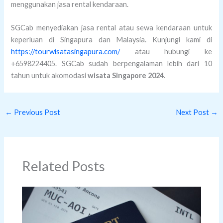
menggunakan jasa rental kendaraan.
SGCab menyediakan jasa rental atau sewa kendaraan untuk
keperluan di Singapura dan Malaysia. Kunjungi kami di
https://tourwisatasingapura.com/
atau hubungi ke
+6598224405. SGCab sudah berpengalaman lebih dari 10
tahun untuk akomodasi
wisata Singapore 2024
.
←
Previous Post
Next Post
→
Related Posts