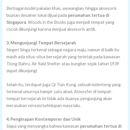
Berbagai model pakaian khas, wewangian, hingga aksesoris
buatan desainer lokal dijual pada
perumahan tertua di
Singapura
. Woods in the Books juga menjadi tempat yang
cocok dikunjungi karena menjual aksesoris antik.
3. Mengunjungi Tempat Bersejarah
Negeri Singa terkenal sebagai negara maju, namun di balik itu
masih ada situs-situs bersejarah yang terletak pada kawasan
Tiong Bahru. Air Raid Shelter atau bungker sejak tahun 1939
dapat dikunjungi.
Selain itu, terdapat juga Qi Tian Kong, sebuah kelenteng yang
terkenal umurnya hampir satu abad. Atmosfer di tempat-
tempat bersejarah ini tidak ada duanya, pengunjung akan
merasakan sensasi kehidupan masa lalu.
4. Penginapan Kontemporer dan Unik
Siapa yang menyangka bahwa kawasan
perumahan tertua di