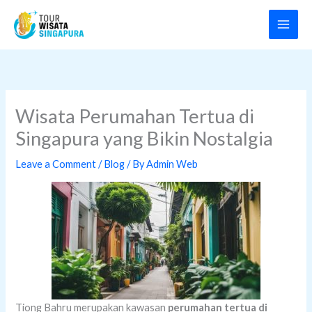
Skip
to
content
Wisata Perumahan Tertua di
Singapura yang Bikin Nostalgia
Leave a Comment
/
Blog
/ By
Admin Web
Tiong Bahru merupakan kawasan
perumahan tertua di