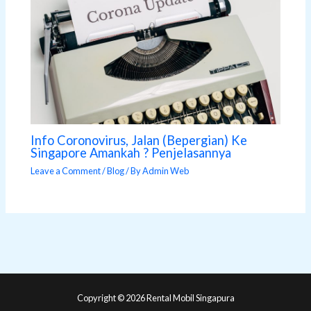
Info Coronovirus, Jalan (Bepergian) Ke
Singapore Amankah ? Penjelasannya
Leave a Comment
/
Blog
/ By
Admin Web
Copyright © 2026 Rental Mobil Singapura