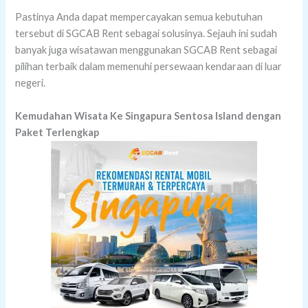
Pastinya Anda dapat mempercayakan semua kebutuhan
tersebut di SGCAB Rent sebagai solusinya. Sejauh ini sudah
banyak juga wisatawan menggunakan SGCAB Rent sebagai
pilihan terbaik dalam memenuhi persewaan kendaraan di luar
negeri.
Kemudahan Wisata Ke Singapura Sentosa Island dengan
Paket Terlengkap