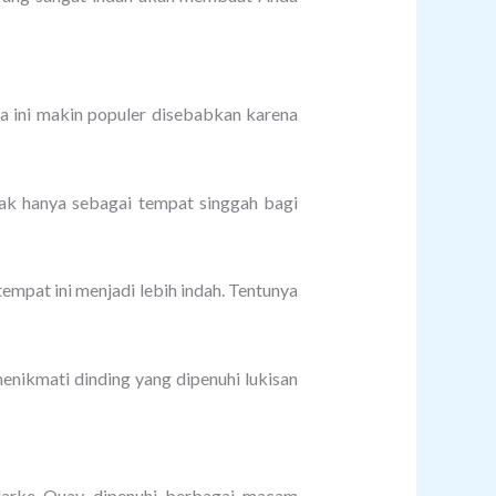
ta ini makin populer disebabkan karena
ak hanya sebagai tempat singgah bagi
mpat ini menjadi lebih indah. Tentunya
menikmati dinding yang dipenuhi lukisan
Clarke Quay dipenuhi berbagai macam