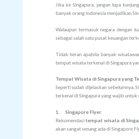
Jika ke Singapura, jangan lupa kunjun
banyak orang Indonesia menjadikan Sing
Walaupun termasuk negara dengan luas
sebagai salah satu pusat keuangan terke
Tidak heran apabila banyak wisatawan
tempat wisata terkenal di Singapura yan
Tempat Wisata di Singapura yang Te
Seperti sudah dijelaskan sebelumnya, S
terkenal di Singapura yang wajib untuk d
1.
Singapore Flyer
Rekomendasi
tempat wisata di Singa
akan sangat senang ada di Singapore Flye