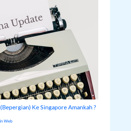
n (Bepergian) Ke Singapore Amankah ?
in Web