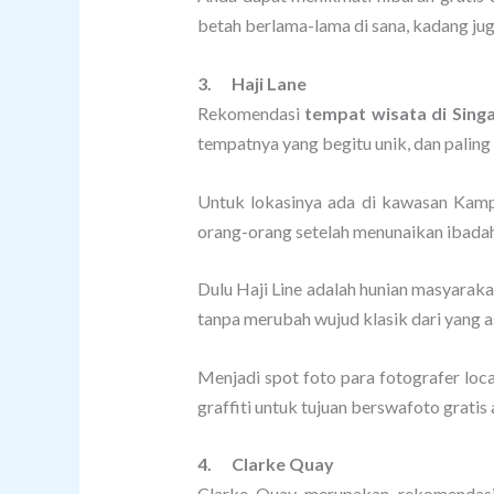
betah berlama-lama di sana, kadang jug
3.
Haji Lane
Rekomendasi
tempat wisata di Sing
tempatnya yang begitu unik, dan paling 
Untuk lokasinya ada di kawasan Kamp
orang-orang setelah menunaikan ibadah
Dulu Haji Line adalah hunian masyarak
tanpa merubah wujud klasik dari yang asl
Menjadi spot foto para fotografer loca
graffiti untuk tujuan berswafoto gratis 
4.
Clarke Quay
Clarke Quay merupakan rekomenda