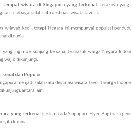
gi
tempat wisata di Singapura yang terkenal.
Letaknya yang 
apura sebagai salah satu destinasi wisata favorit.
 wilayah kecil, tetapi Negara ini mempunyai populasi pendudu
nal di dunia.
 yang ingin berkunjung ke sana, termasuk warga Negara Indones
g wajib dikunjungi.
rkenal dan Populer
ingapura menjadi salah satu destinasi wisata favorit warga Indone
ikunjungi, antara lain :
pura yang terkenal
pertama ada Singapore Flyer. Bagi para penci
r, itu karena.