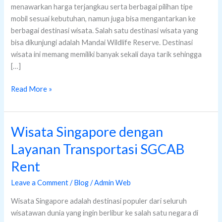
menawarkan harga terjangkau serta berbagai pilihan tipe
Reserve
mobil sesuai kebutuhan, namun juga bisa mengantarkan ke
berbagai destinasi wisata. Salah satu destinasi wisata yang
bisa dikunjungi adalah Mandai Wildlife Reserve. Destinasi
wisata ini memang memiliki banyak sekali daya tarik sehingga
[…]
Read More »
Wisata Singapore dengan
Wisata
Singapore
Layanan Transportasi SGCAB
dengan
Rent
Layanan
Transportasi
Leave a Comment
/
Blog
/
Admin Web
SGCAB
Rent
Wisata Singapore adalah destinasi populer dari seluruh
wisatawan dunia yang ingin berlibur ke salah satu negara di