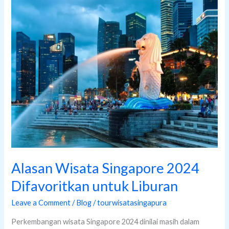
Alasan
Wisata
Singapore
2024
Difavoritkan
untuk
Liburan
Alasan Wisata Singapore 2024
Difavoritkan untuk Liburan
Leave a Comment
/
Blog
/
tourwisatasingapura
Perkembangan wisata Singapore 2024 dinilai masih dalam