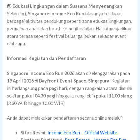
🌏 Edukasi Lingkungan dalam Suasana Menyenangkan
Selain lari,
Singapore Income Eco Run
biasanya terdapat
berbagai aktivitas pendukung seperti zona edukasi lingkungan,
permainan anak, dan booth komunitas hijau. Hal ini menjadikan
acara terasa seperti festival keluarga, bukan sekadar event
olahraga.
Informasi Kegiatan dan Pendaftaran
Singapore Income Eco Run 2026
akan diselenggarakan pada
19 April 2026
di
Bayfront Event Space, Singapura
. Kegiatan
ini berlangsung pada
pagi hari
, dengan rangkaian acara dimulai
sekitar
pukul 04.30 pagi
hingga kurang lebih
pukul 11.00 siang
(3.30 WIB hingga 10.00 WIB)
Anda dapat melakukan pendaftaran secara online melalui:
Situs Resmi:
Income Eco Run – Official Website
.