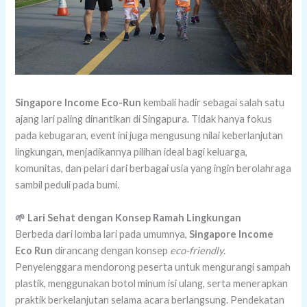
Singapore Income Eco-Run
kembali hadir sebagai salah satu
ajang lari paling dinantikan di Singapura. Tidak hanya fokus
pada kebugaran, event ini juga mengusung nilai keberlanjutan
lingkungan, menjadikannya pilihan ideal bagi keluarga,
komunitas, dan pelari dari berbagai usia yang ingin berolahraga
sambil peduli pada bumi.
🌱 Lari Sehat dengan Konsep Ramah Lingkungan
Berbeda dari lomba lari pada umumnya,
Singapore Income
Eco Run
dirancang dengan konsep
eco-friendly
.
Penyelenggara mendorong peserta untuk mengurangi sampah
plastik, menggunakan botol minum isi ulang, serta menerapkan
praktik berkelanjutan selama acara berlangsung. Pendekatan