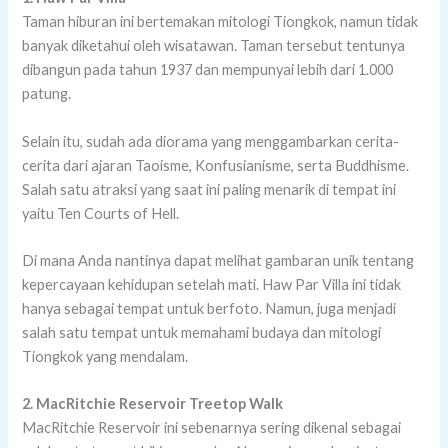
Taman hiburan ini bertemakan mitologi Tiongkok, namun tidak
banyak diketahui oleh wisatawan. Taman tersebut tentunya
dibangun pada tahun 1937 dan mempunyai lebih dari 1.000
patung.
Selain itu, sudah ada diorama yang menggambarkan cerita-
cerita dari ajaran Taoisme, Konfusianisme, serta Buddhisme.
Salah satu atraksi yang saat ini paling menarik di tempat ini
yaitu Ten Courts of Hell.
Di mana Anda nantinya dapat melihat gambaran unik tentang
kepercayaan kehidupan setelah mati. Haw Par Villa ini tidak
hanya sebagai tempat untuk berfoto. Namun, juga menjadi
salah satu tempat untuk memahami budaya dan mitologi
Tiongkok yang mendalam.
2. MacRitchie Reservoir Treetop Walk
MacRitchie Reservoir ini sebenarnya sering dikenal sebagai