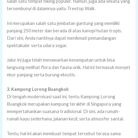
salah satu tempat hiking populer. Namun, juga ada wisata yang
tersembunyi di dalamnya yaitu Treetop Walk.
Ini merupakan salah satu jembatan gantung yang memiliki
panjang 250 meter dan berada di atas kanopi hutan tropis.
Dari sini, Anda nantinya dapat menikmati pemandangan
spektakuler serta udara segar.
Jalur ini juga telah menawarkan kesempatan untuk bisa
langsung melihat flora dan fauna unik. Hal ini termasuk monyet
ekor panjang serta burung eksotis.
3. Kampong Lorong Buangkok
Di tengah modernisasi saat ini, tentu Kampong Lorong
Buangkok merupakan kampung terakhir di Singapura yang
mempertahankan suasana tradisional. Di sini, ada rumah-
rumah kayu sederhana, jalanan kecil, serta atmosfer santai.
Tentu, hal ini akan membuat tempat tersebut terasa sama