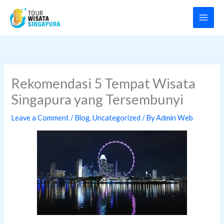
Skip
to
content
Rekomendasi 5 Tempat Wisata
Singapura yang Tersembunyi
Leave a Comment
/
Blog
,
Uncategorized
/ By
Admin Web