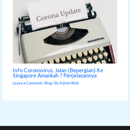
Info Coronovirus, Jalan (Bepergian) Ke
Singapore Amankah ? Penjelasannya
Leave a Comment
/
Blog
/ By
Admin Web