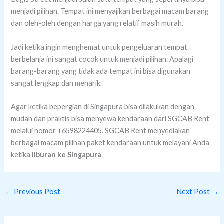
menjadi pilihan. Tempat ini menyajikan berbagai macam barang
dan oleh-oleh dengan harga yang relatif masih murah.
Jadi ketika ingin menghemat untuk pengeluaran tempat
berbelanja ini sangat cocok untuk menjadi pilihan. Apalagi
barang-barang yang tidak ada tempat ini bisa digunakan
sangat lengkap dan menarik.
Agar ketika bepergian di Singapura bisa dilakukan dengan
mudah dan praktis bisa menyewa kendaraan dari SGCAB Rent
melalui nomor +6598224405. SGCAB Rent menyediakan
berbagai macam pilihan paket kendaraan untuk melayani Anda
ketika
liburan ke Singapura
.
←
Previous Post
Next Post
→