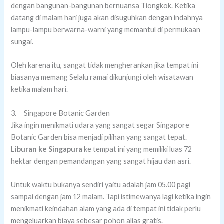
dengan bangunan-bangunan bernuansa Tiongkok. Ketika
datang di malam hari juga akan disuguhkan dengan indahnya
lampu-lampu berwarna-warni yang memantul di permukaan
sungai.
Oleh karena itu, sangat tidak mengherankan jika tempat ini
biasanya memang Selalu ramai dikunjungi oleh wisatawan
ketika malam hari.
3. Singapore Botanic Garden
Jika ingin menikmati udara yang sangat segar Singapore
Botanic Garden bisa menjadi pilihan yang sangat tepat.
Liburan ke Singapura
ke tempat ini yang memiliki luas 72
hektar dengan pemandangan yang sangat hijau dan asri.
Untuk waktu bukanya sendiri yaitu adalah jam 05.00 pagi
sampai dengan jam 12 malam. Tapi istimewanya lagi ketika ingin
menikmati keindahan alam yang ada di tempat ini tidak perlu
mengeluarkan biaya sebesar pohon alias gratis.