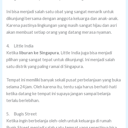
Ini bisa menjadi salah satu obat yang sangat menarik untuk
dikunjungi bersama dengan anggota keluarga dan anak-anak.
Karena pastinya lingkungan yang masih sangat hijau dan asri
akan membuat setiap orang yang datang merasa nyaman.
4. Little India
Ketika
liburan ke Singapura
, Little India juga bisa menjadi
pilihan yang sangat tepat untuk dikunjungi. Ini menjadi salah
satu distrik yang paling ramai di Singapura.
Tempat ini memiliki banyak sekali pusat perbelanjaan yang buka
selama 24 jam. Oleh karena itu, tentu saja harus berhati-hati
ketika datang ke tempat ini supaya jangan sampai belanja
terlalu berlebihan.
5. Bugis Street
Ketika ingin berbelanja oleh-oleh untuk keluarga di rumah
Bugis Street menjadi salah satu tempat yang sepertinya bisa