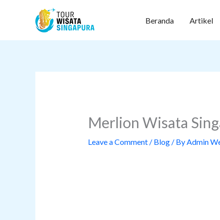
Skip
to
Beranda
Artikel
content
Merlion Wisata Sing
Leave a Comment
/
Blog
/ By
Admin W