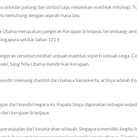
a sekedar patung dan simbol saja, melainkan makhluk mitologi. T
itu terhubung dengan sejarah masa lalu.
ila Utama merupakan pangeran Kerajaan Sriwijaya, terombang-amb
Singapura sekitar tahun 1219.
ngeran tersebut melihat sebuah makhluk seperti sebuah singa. Ceri
kaki, Sang Nila Utama mendirikan kerajaan.
a sendiri memang diambil dari bahasa Sansekerta, artinya adalah K
pas dari kondisi negara ini. Kepala Singa digunakan sebagai wujud
 dari kerajaan Sriwijaya.
i perwujudan dari keseluruhan wilayah. Singapura memiliki begitu
buh ikan untuk merepresentasikan kondisi geografisnya. Tinggi da