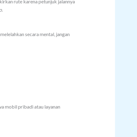
kirkan rute karena petunjuk jalannya
o
.
melelahkan secara mental, jangan
wa mobil pribadi atau layanan