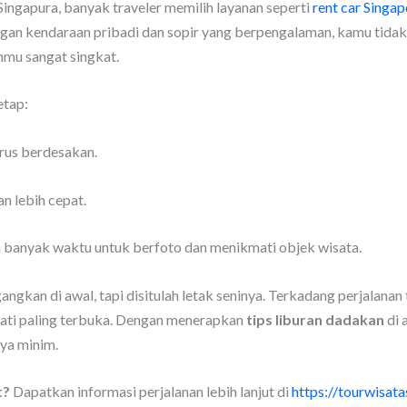
ngapura, banyak traveler memilih layanan seperti
rent car Singap
an kendaraan pribadi dan sopir yang berpengalaman, kamu tida
nmu sangat singkat.
etap:
rus berdesakan.
n lebih cepat.
 banyak waktu untuk berfoto dan menikmati objek wisata.
gkan di awal, tapi disitulah letak seninya. Terkadang perjalanan
n hati paling terbuka. Dengan menerapkan
tips liburan dadakan
di 
ya minim.
t?
Dapatkan informasi perjalanan lebih lanjut di
https://tourwisat