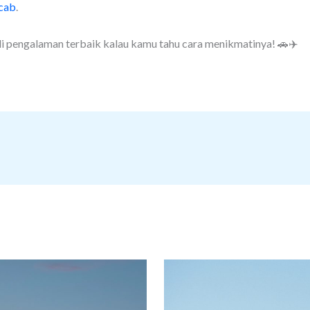
cab
.
di pengalaman terbaik kalau kamu tahu cara menikmatinya! 🚗✈️