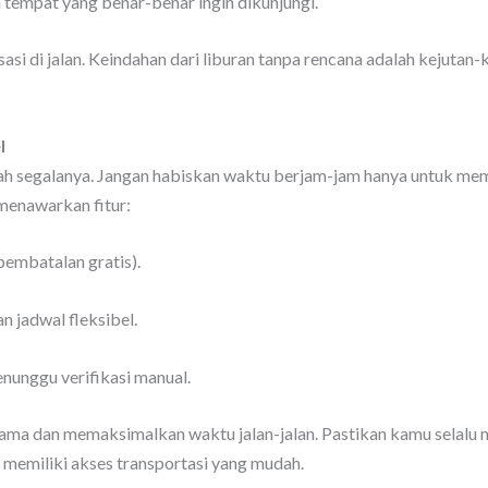
 tempat yang benar-benar ingin dikunjungi.
si di jalan. Keindahan dari liburan tanpa rencana adalah kejutan-
l
lah segalanya. Jangan habiskan waktu berjam-jam hanya untuk mem
menawarkan fitur:
pembatalan gratis).
n jadwal fleksibel.
enunggu verifikasi manual.
ama dan memaksimalkan waktu jalan-jalan. Pastikan kamu selalu 
memiliki akses transportasi yang mudah.