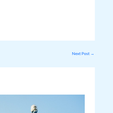
Next Post
→