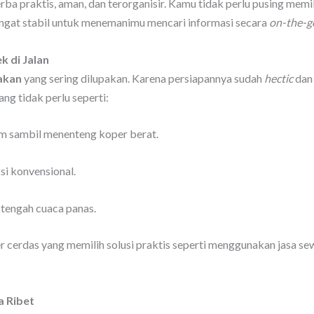
rba praktis, aman, dan terorganisir. Kamu tidak perlu pusing memi
sangat stabil untuk menemanimu mencari informasi secara
on-the-g
k di Jalan
dakan
yang sering dilupakan. Karena persiapannya sudah
hectic
dan 
ng tidak perlu seperti:
m sambil menenteng koper berat.
si konvensional.
 tengah cuaca panas.
er cerdas yang memilih solusi praktis seperti menggunakan jasa se
a Ribet