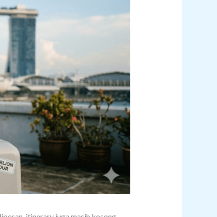
ipesan, itinerary juga masih kosong—