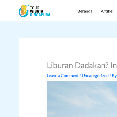
Skip
to
Beranda
Artikel
content
Liburan Dadakan? Ini
Leave a Comment
/
Uncategorized
/ B