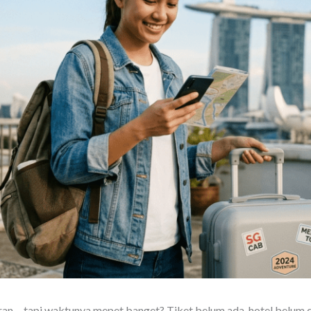
uran… tapi waktunya mepet banget? Tiket belum ada, hotel belum d