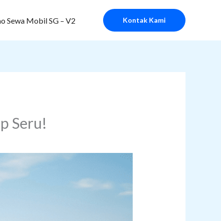
o Sewa Mobil SG – V2
Kontak Kami
ap Seru!