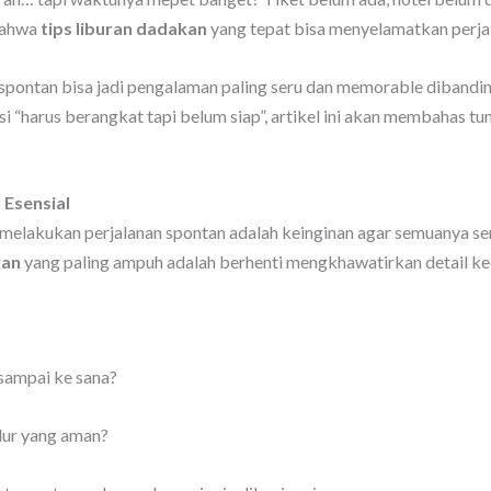
 bahwa
tips liburan dadakan
yang tepat bisa menyelamatkan perja
nan spontan bisa jadi pengalaman paling seru dan memorable diband
si “harus berangkat tapi belum siap”, artikel ini akan membahas t
 Esensial
melakukan perjalanan spontan adalah keinginan agar semuanya s
kan
yang paling ampuh adalah berhenti mengkhawatirkan detail kec
sampai ke sana?
dur yang aman?