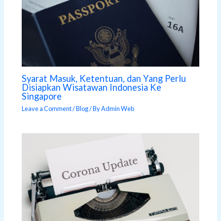
Syarat Masuk, Ketentuan, dan Yang Perlu
Disiapkan Wisatawan Indonesia Ke
Singapore
Leave a Comment
/
Blog
/ By
Admin Web