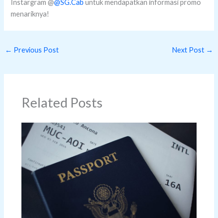
Instargram @
@SG.Cab
untuk mendapatkan informasi promo
menariknya!
←
Previous Post
Next Post
→
Related Posts