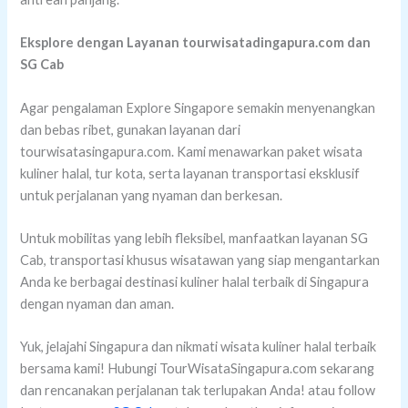
Eksplore dengan Layanan tourwisatadingapura.com dan
SG Cab
Agar pengalaman Explore Singapore semakin menyenangkan
dan bebas ribet, gunakan layanan dari
tourwisatasingapura.com. Kami menawarkan paket wisata
kuliner halal, tur kota, serta layanan transportasi eksklusif
untuk perjalanan yang nyaman dan berkesan.
Untuk mobilitas yang lebih fleksibel, manfaatkan layanan SG
Cab, transportasi khusus wisatawan yang siap mengantarkan
Anda ke berbagai destinasi kuliner halal terbaik di Singapura
dengan nyaman dan aman.
Yuk, jelajahi Singapura dan nikmati wisata kuliner halal terbaik
bersama kami! Hubungi TourWisataSingapura.com sekarang
dan rencanakan perjalanan tak terlupakan Anda! atau follow