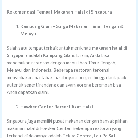
Rekomendasi Tempat Makanan Halal di Singapura
Kampong Glam – Surga Makanan Timur Tengah &
Melayu
Salah satu tempat terbaik untuk menikmati
makanan halal di
Singapura
adalah
Kampong Glam
. Di sini, Anda bisa
menemukan restoran dengan menu khas Timur Tengah,
Melayu, dan Indonesia. Beberapa restoran terkenal
menyediakan martabak, nasi briyani, burger, hingga lauk pauk
autentik seperti rendang dan ayam goreng berempah bisa
Anda dapatkan disini.
Hawker Center Bersertifikat Halal
Singapura juga memiliki pusat makanan dengan banyak pilihan
makanan halal di Hawker Center. Beberapa restoran yang
terkenal di dalamnya adalah
Tekka Centre, Lau Pa Sat,