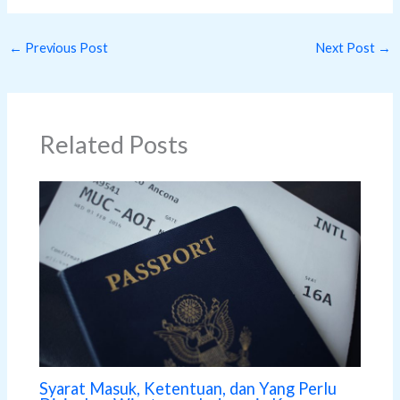
←
Previous Post
Next Post
→
Related Posts
Syarat Masuk, Ketentuan, dan Yang Perlu