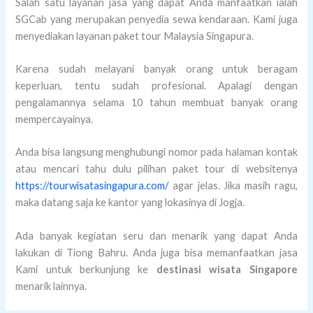
Salah satu layanan jasa yang dapat Anda manfaatkan ialah
SGCab yang merupakan penyedia sewa kendaraan. Kami juga
menyediakan layanan paket tour Malaysia Singapura.
Karena sudah melayani banyak orang untuk beragam
keperluan, tentu sudah profesional. Apalagi dengan
pengalamannya selama 10 tahun membuat banyak orang
mempercayainya.
Anda bisa langsung menghubungi nomor pada halaman kontak
atau mencari tahu dulu pilihan paket tour di websitenya
https://tourwisatasingapura.com/
agar jelas. Jika masih ragu,
maka datang saja ke kantor yang lokasinya di Jogja.
Ada banyak kegiatan seru dan menarik yang dapat Anda
lakukan di Tiong Bahru. Anda juga bisa memanfaatkan jasa
Kami untuk berkunjung ke
destinasi wisata Singapore
menarik lainnya.