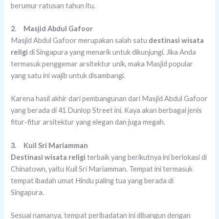
berumur ratusan tahun itu.
2.
Masjid Abdul Gafoor
Masjid Abdul Gafoor merupakan salah satu
destinasi wisata
religi
di Singapura yang menarik untuk dikunjungi. Jika Anda
termasuk penggemar arsitektur unik, maka Masjid popular
yang satu ini wajib untuk disambangi.
Karena hasil akhir dari pembangunan dari Masjid Abdul Gafoor
yang berada di 41 Dunlop Street ini. Kaya akan berbagai jenis
fitur-fitur arsitektur yang elegan dan juga megah.
3.
Kuil Sri Mariamman
Destinasi wisata religi
terbaik yang berikutnya ini berlokasi di
Chinatown, yaitu Kuil Sri Mariamman. Tempat ini termasuk
tempat ibadah umat Hindu paling tua yang berada di
Singapura.
Sesuai namanya, tempat peribadatan ini dibangun dengan