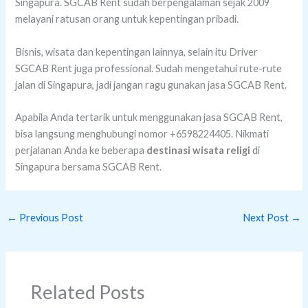
Singapura. SGCAB Rent sudah berpengalaman sejak 2009
melayani ratusan orang untuk kepentingan pribadi.
Bisnis, wisata dan kepentingan lainnya, selain itu Driver
SGCAB Rent juga professional. Sudah mengetahui rute-rute
jalan di Singapura, jadi jangan ragu gunakan jasa SGCAB Rent.
Apabila Anda tertarik untuk menggunakan jasa SGCAB Rent,
bisa langsung menghubungi nomor +6598224405. Nikmati
perjalanan Anda ke beberapa
destinasi wisata religi
di
Singapura bersama SGCAB Rent.
←
Previous Post
Next Post
→
Related Posts