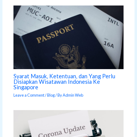
Syarat Masuk, Ketentuan, dan Yang Perlu
Disiapkan Wisatawan Indonesia Ke
Singapore
Leave a Comment
/
Blog
/ By
Admin Web