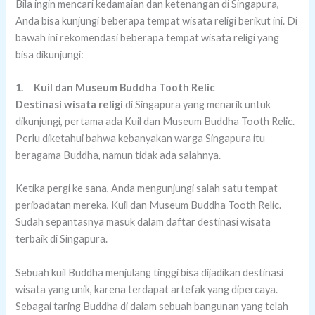
Bila ingin mencari kedamaian dan ketenangan di Singapura,
Anda bisa kunjungi beberapa tempat wisata religi berikut ini. Di
bawah ini rekomendasi beberapa tempat wisata religi yang
bisa dikunjungi:
1.
Kuil dan Museum Buddha Tooth Relic
Destinasi wisata religi
di Singapura yang menarik untuk
dikunjungi, pertama ada Kuil dan Museum Buddha Tooth Relic.
Perlu diketahui bahwa kebanyakan warga Singapura itu
beragama Buddha, namun tidak ada salahnya.
Ketika pergi ke sana, Anda mengunjungi salah satu tempat
peribadatan mereka, Kuil dan Museum Buddha Tooth Relic.
Sudah sepantasnya masuk dalam daftar destinasi wisata
terbaik di Singapura.
Sebuah kuil Buddha menjulang tinggi bisa dijadikan destinasi
wisata yang unik, karena terdapat artefak yang dipercaya.
Sebagai taring Buddha di dalam sebuah bangunan yang telah