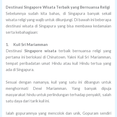
Destinasi Singapore Wisata Terbaik yang Bernuansa Religi
Sebelumnya sudah kita bahas, di Singapura banyak sekali
wisata religi yang wajib untuk dikunjungi. Di bawah ini beberapa
destinasi wisata di Singapura yang bisa membawa kedamaian
serta kebahagiaan:
1.
Kuil Sri Mariamman
Destinasi
Singapore wisata
terbaik bernuansa religi yang
pertama ini berlokasi di Chinatown. Yakni Kuil Sri Mariamman,
tempat peribadatan umat Hindu atau kuil Hindu tertua yang
ada di Singapura.
Sesuai dengan namanya, kuil yang satu ini dibangun untuk
menghormati Dewi Mariamman. Yang banyak dipuja
masyarakat hindu untuk perlindungan terhadap penyakit, salah
satu daya dari tarik kuil ini.
Ialah gopuramnya yang mencolok dan unik, Gopuram sendiri