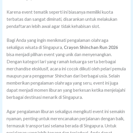
Karena event tematik seperti ini biasanya memiliki kuota
terbatas dan sangat diminati, disarankan untuk melakukan
pendaftaran lebih awal agar tidak kehabisan slot.
Bagi Anda yang ingin menikmati pengalaman olahraga
sekaligus wisata di Singapura,
Crayon Shinchan Run 2026
bisa menjadi pilihan event yang unik dan menyenangkan.
Dengan kategori lari yang ramah keluarga serta berbagai
merchandise eksklusif, acara ini cocok diikuti oleh pelari pemula
maupun para penggemar Shinchan dari berbagai usia. Selain
memberikan pengalaman olahraga yang seru, event ini juga
dapat menjadi momen liburan yang berkesan ketika menjelajahi
berbagai destinasi menarik di Singapura.
Agar pengalaman liburan sekaligus mengikuti event ini semakin
nyaman, penting untuk merencanakan perjalanan dengan baik,
termasuk transportasi selama berada di Singapura. Untuk
perjalanan yang lebih tenang dan terjadwal, Anda dapat