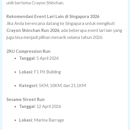
unik bertema Crayon Shinchan.
Rekomendasi Event Lari Lain di Singapura 2026
Jika Anda berencana datang ke Singapura untuk mengikuti
Crayon Shinchan Run 2026
, ada beberapa event lari lain yang
juga bisa menjadi pilihan menarik selama tahun 2026.
2XU Compression Run
Tanggal:
5 April 2026
Lokasi:
F1 Pit Building
Kategori:
5KM, 10KM, dan 21.1KM
Sesame Street Run
Tanggal:
12 April 2026
Lokasi:
Marina Barrage