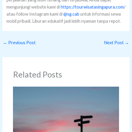
mengunjungi website kami di
https://tourwisatasingapura.com/
atau follow Instagram kami di
@sg.cab
untuk informasi sewa
mobil pribadi. Liburan edukatif jadi lebih nyaman tanpa repot.
←
Previous Post
Next Post
→
Related Posts