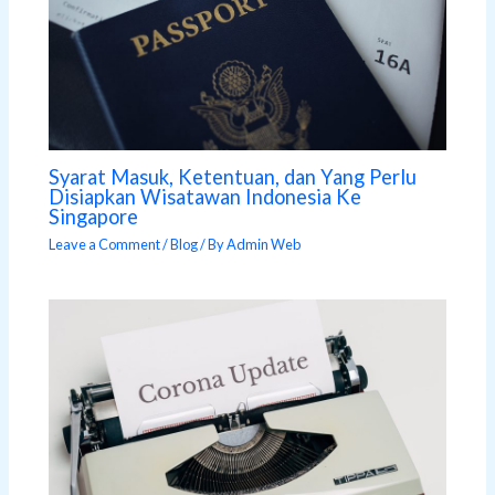
Syarat Masuk, Ketentuan, dan Yang Perlu
Disiapkan Wisatawan Indonesia Ke
Singapore
Leave a Comment
/
Blog
/ By
Admin Web