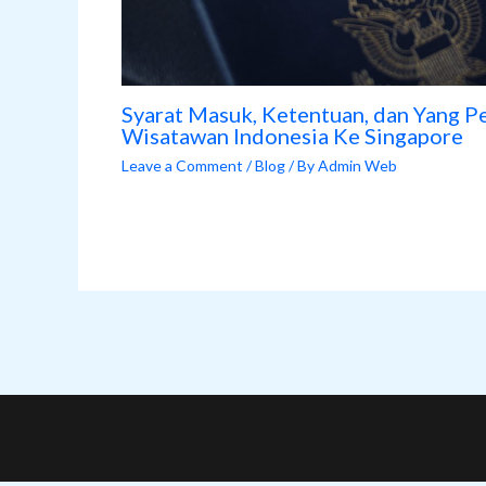
Syarat Masuk, Ketentuan, dan Yang P
Wisatawan Indonesia Ke Singapore
Leave a Comment
/
Blog
/ By
Admin Web