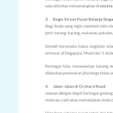
satu aktivitas menyenangkan di
wisata
3.
Bugis Street Pusat Belanja Sing
Bagi Anda yang ingin membeli oleh-ole
jenis barang-barang, makanan, pakaian, 
Setelah berwisata maka, kegiatan sel
terbesar di Singapura. Mulai dari 1 dola
Berbagai toko menawarkan barang den
dilakukan penawaran jika harga tidak s
4.
Jalan-Jalan di Orchard Road
Jalanan dengan diapit berbagai gedung
restoran, café akan memanjakan Anda b
Digadang sebagai pusat retail dan hib