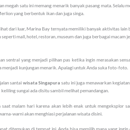
unan megah satu ini memang menarik banyak pasang mata. Selalu m
rlion yang berbentuk ikan dan juga singa.
ihat dari luar, Marina Bay ternyata memiliki banyak aktivitas lain
eperti mall, hotel, restoran, museum dan juga berbagai macam je
an sentral yang menjadi pilihan pas ketika ingin merasakan sensas
a menjadi kunjungan menarik. Apalagi untuk Anda suka foto-foto.
jalan santai
wisata Singapura
satu ini juga menawarkan kegiatan 
k keliling sungai ada disitu sambil melihat pemandangan.
 saat malam hari karena akan lebih enak untuk mengeksplor samb
warna-warni akan menghiasi perjalanan wisata disini.
at ditemukan di tempat ini, Anda bisa memilih mana yang ingin di