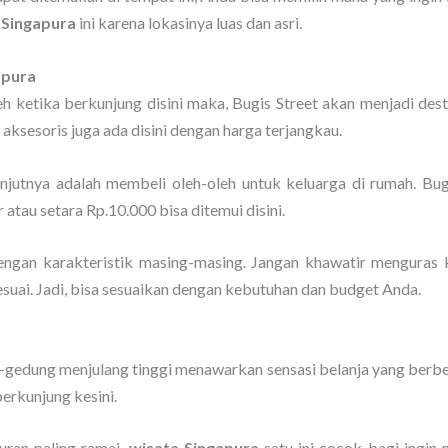
 Singapura
ini karena lokasinya luas dan asri.
apura
h ketika berkunjung disini maka, Bugis Street akan menjadi dest
aksesoris juga ada disini dengan harga terjangkau.
anjutnya adalah membeli oleh-oleh untuk keluarga di rumah. Bug
r atau setara Rp.10.000 bisa ditemui disini.
gan karakteristik masing-masing. Jangan khawatir menguras ka
esuai. Jadi, bisa sesuaikan dengan kebutuhan dan budget Anda.
-gedung menjulang tinggi menawarkan sensasi belanja yang berbe
erkunjung kesini.
uran paling ramai,
wisata Singapura
satu ini cocok bagi ingin 