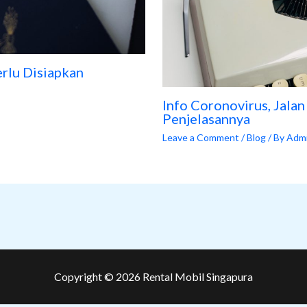
erlu Disiapkan
Info Coronovirus, Jala
Penjelasannya
Leave a Comment
/
Blog
/ By
Adm
Copyright © 2026 Rental Mobil Singapura