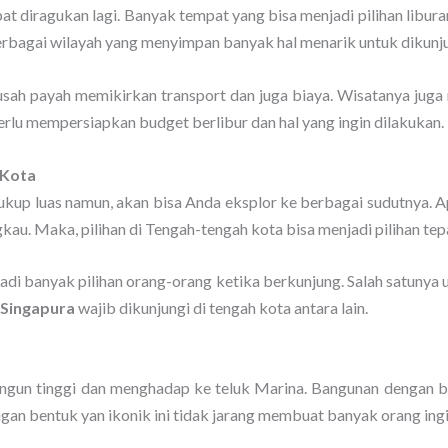
at diragukan lagi. Banyak tempat yang bisa menjadi pilihan libura
erbagai wilayah yang menyimpan banyak hal menarik untuk dikunju
rsusah payah memikirkan transport dan juga biaya. Wisatanya jug
erlu mempersiapkan budget berlibur dan hal yang ingin dilakukan.
 Kota
up luas namun, akan bisa Anda eksplor ke berbagai sudutnya. A
gkau. Maka, pilihan di Tengah-tengah kota bisa menjadi pilihan tep
jadi banyak pilihan orang-orang ketika berkunjung. Salah satun
 Singapura
wajib dikunjungi di tengah kota antara lain.
gun tinggi dan menghadap ke teluk Marina. Bangunan dengan b
ngan bentuk yan ikonik ini tidak jarang membuat banyak orang in