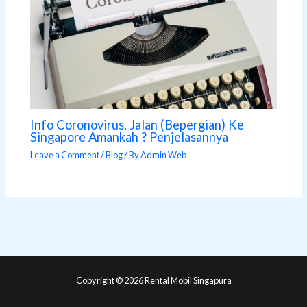
Info Coronovirus, Jalan (Bepergian) Ke
Singapore Amankah ? Penjelasannya
Leave a Comment
/
Blog
/ By
Admin Web
Copyright © 2026 Rental Mobil Singapura