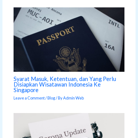
Syarat Masuk, Ketentuan, dan Yang Perlu
Disiapkan Wisatawan Indonesia Ke
Singapore
Leave a Comment
/
Blog
/ By
Admin Web