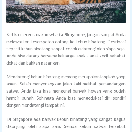
Ketika merencanakan
wisata Singapore,
jangan sampai Anda
melewatkan kesempatan datang ke kebun binatang. Destinasi
seperti kebun binatang sangat cocok didatangi oleh siapa saja.
Anda bisa datang bersama keluarga, anak – anak kecil, sahabat
dekat dan bahkan pasangan.
Mendatangi kebun binatang memang merupakan langkah yang
aman. Selain menyenangkan jalan kaki melihat pemandangan
satwa, Anda juga bisa mengenal banyak hewan yang sudah
hampir punah. Sehingga Anda bisa mengedukasi diri sendiri
dengan mendatangi tempat ini.
Di Singapore ada banyak kebun binatang yang sangat bagus
dikunjungi oleh siapa saja. Semua kebun satwa tersebut