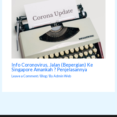
Info Coronovirus, Jalan (Bepergian) Ke
Singapore Amankah ? Penjelasannya
Leave a Comment
/
Blog
/ By
Admin Web