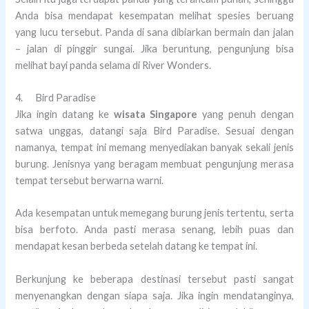
Anda bisa mendapat kesempatan melihat spesies beruang
yang lucu tersebut. Panda di sana dibiarkan bermain dan jalan
– jalan di pinggir sungai. Jika beruntung, pengunjung bisa
melihat bayi panda selama di River Wonders.
4. Bird Paradise
Jika ingin datang ke
wisata Singapore
yang penuh dengan
satwa unggas, datangi saja Bird Paradise. Sesuai dengan
namanya, tempat ini memang menyediakan banyak sekali jenis
burung. Jenisnya yang beragam membuat pengunjung merasa
tempat tersebut berwarna warni.
Ada kesempatan untuk memegang burung jenis tertentu, serta
bisa berfoto. Anda pasti merasa senang, lebih puas dan
mendapat kesan berbeda setelah datang ke tempat ini.
Berkunjung ke beberapa destinasi tersebut pasti sangat
menyenangkan dengan siapa saja. Jika ingin mendatanginya,