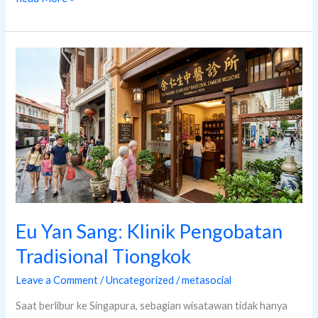
Eu
Yan
Sang:
Klinik
Pengobatan
Tradisional
Tiongkok
Eu Yan Sang: Klinik Pengobatan
Tradisional Tiongkok
Leave a Comment
/
Uncategorized
/
metasocial
Saat berlibur ke Singapura, sebagian wisatawan tidak hanya