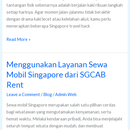
tantangan fisik sebenarnya adalah berjalan kaki ribuan langkah
setiap harinya. Agar momen jalan-jalanmu tidak berakhir
dengan drama kaki lecet atau kelelahan akut, kamu perlu
menerapkan beberapa Singapore travel hack
Read More »
Menggunakan Layanan Sewa
Menggunakan
Layanan
Mobil Singapore dari SGCAB
Sewa
Rent
Mobil
Singapore
Leave a Comment
/
Blog
/
Admin Web
dari
SGCAB
Sewa mobil Singapore merupakan salah satu pilihan cerdas
Rent
bagi wisatawan yang mengutamakan kenyamanan, serta
hemat waktu. Melalui kendaraan pribadi, Anda bisa menjelajahi
seluruh tempat wisata dengan mudah, dan membuat