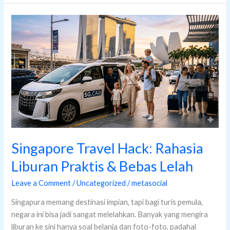
Singapore
Travel
Hack:
Rahasia
Liburan
Praktis
&
Bebas
Lelah
Singapore Travel Hack: Rahasia
Liburan Praktis & Bebas Lelah
Leave a Comment
/
Uncategorized
/
metasocial
Singapura memang destinasi impian, tapi bagi turis pemula,
negara ini bisa jadi sangat melelahkan. Banyak yang mengira
liburan ke sini hanya soal belanja dan foto-foto, padahal