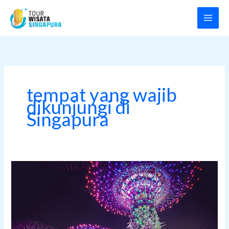
Skip
to
content
tempat yang wajib
dikunjungi di
Singapura
Tempat
yang
Wajib
Dikunjungi
di
Singapura