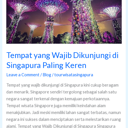
Paling
Keren
Tempat yang Wajib Dikunjungi di
Singapura Paling Keren
Leave a Comment
/
Blog
/
tourwisatasingapura
Tempat yang wajib dikunjungi di Singapura kini cukup beragam
dan menarik. Singapore sendiri tergolong sebagai salah satu
negara sangat terkenal dengan kemajuan perkotaannya.
Tempat wisata Singapore juga memiliki keindahan alam
menakjubkan. Jadi meski memiliki lahan sangat terbatas, namun
negara ini sukses dalam menciptakan serta melestarikan ruang
alami. Tempat yang Wajib Dikunjungi di Singapura Singapura