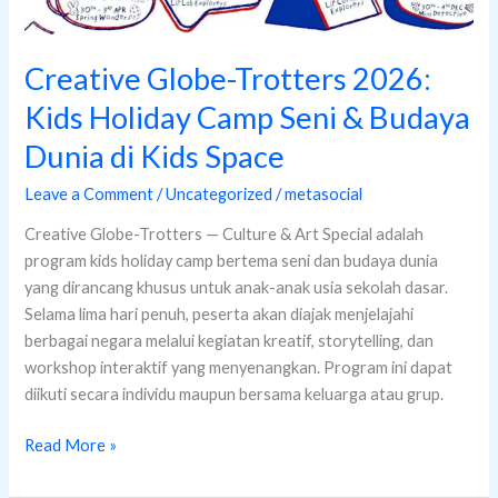
Dunia
di
Kids
Creative Globe-Trotters 2026:
Space
Kids Holiday Camp Seni & Budaya
Dunia di Kids Space
Leave a Comment
/
Uncategorized
/
metasocial
Creative Globe-Trotters — Culture & Art Special adalah
program kids holiday camp bertema seni dan budaya dunia
yang dirancang khusus untuk anak-anak usia sekolah dasar.
Selama lima hari penuh, peserta akan diajak menjelajahi
berbagai negara melalui kegiatan kreatif, storytelling, dan
workshop interaktif yang menyenangkan. Program ini dapat
diikuti secara individu maupun bersama keluarga atau grup.
Read More »