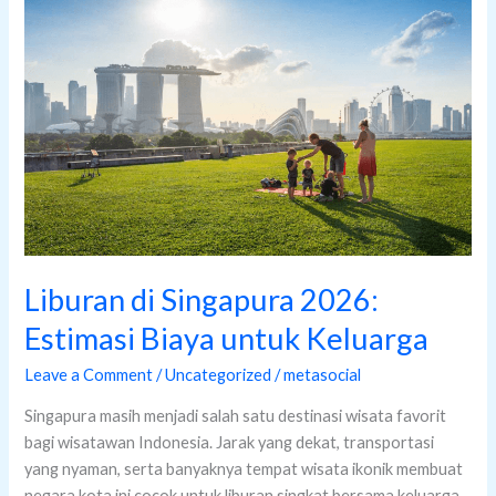
Singapura
2026:
Estimasi
Biaya
untuk
Keluarga
Liburan di Singapura 2026:
Estimasi Biaya untuk Keluarga
Leave a Comment
/
Uncategorized
/
metasocial
Singapura masih menjadi salah satu destinasi wisata favorit
bagi wisatawan Indonesia. Jarak yang dekat, transportasi
yang nyaman, serta banyaknya tempat wisata ikonik membuat
negara kota ini cocok untuk liburan singkat bersama keluarga.