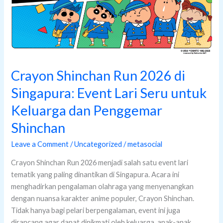
Lari
Seru
untuk
Keluarga
dan
Penggemar
Crayon Shinchan Run 2026 di
Shinchan
Singapura: Event Lari Seru untuk
Keluarga dan Penggemar
Shinchan
Leave a Comment
/
Uncategorized
/
metasocial
Crayon Shinchan Run 2026 menjadi salah satu event lari
tematik yang paling dinantikan di Singapura. Acara ini
menghadirkan pengalaman olahraga yang menyenangkan
dengan nuansa karakter anime populer, Crayon Shinchan.
Tidak hanya bagi pelari berpengalaman, event ini juga
dirancang agar dapat dinikmati oleh keluarga, anak-anak,