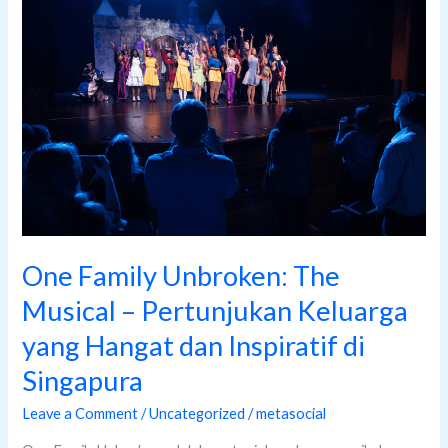
Family
Unbroken:
The
Musical
–
Pertunjukan
Keluarga
yang
Hangat
dan
Inspiratif
di
One Family Unbroken: The
Singapura
Musical – Pertunjukan Keluarga
yang Hangat dan Inspiratif di
Singapura
Leave a Comment
/
Uncategorized
/
metasocial