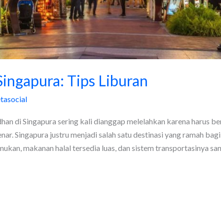
ingapura: Tips Liburan
tasocial
dhan di Singapura sering kali dianggap melelahkan karena harus b
ar. Singapura justru menjadi salah satu destinasi yang ramah bag
ukan, makanan halal tersedia luas, dan sistem transportasinya sa