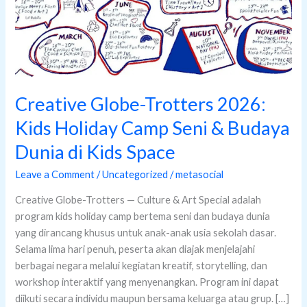
Seni
&
Budaya
Dunia
di
Kids
Creative Globe-Trotters 2026:
Space
Kids Holiday Camp Seni & Budaya
Dunia di Kids Space
Leave a Comment
/
Uncategorized
/
metasocial
Creative Globe-Trotters — Culture & Art Special adalah
program kids holiday camp bertema seni dan budaya dunia
yang dirancang khusus untuk anak-anak usia sekolah dasar.
Selama lima hari penuh, peserta akan diajak menjelajahi
berbagai negara melalui kegiatan kreatif, storytelling, dan
workshop interaktif yang menyenangkan. Program ini dapat
diikuti secara individu maupun bersama keluarga atau grup. […]