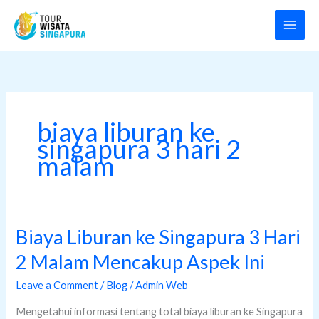
Skip
to
content
biaya liburan ke
singapura 3 hari 2
malam
Biaya Liburan ke Singapura 3 Hari
Biaya
Liburan
2 Malam Mencakup Aspek Ini
ke
Singapura
Leave a Comment
/
Blog
/
Admin Web
3
Mengetahui informasi tentang total biaya liburan ke Singapura
Hari