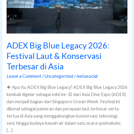
&
Konservasi
Terbesar
di
Asia
ADEX Big Blue Legacy 2026:
Festival Laut & Konservasi
Terbesar di Asia
Leave a Comment
/
Uncategorized
/
metasocial
🐠 Apa Itu ADEX Big Blue Legacy? ADEX Big Blue Legacy 2026
kembali digelar sebagai edisi ke-32 dari Asia Dive Expo (ADEX)
dan menjadi bagian dari Singapore Ocean Week. Festival ini
dikenal sebagai pameran dan perayaan laut terbesar serta
tertua di Asia yang menggabungkan konservasi, teknologi,
seni, hingga budaya bawah air dalam satu acara spektakuler.
[…]