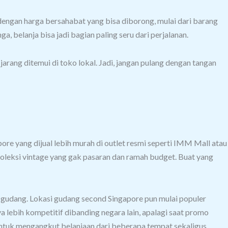
 dengan harga bersahabat yang bisa diborong, mulai dari barang
ga, belanja bisa jadi bagian paling seru dari perjalanan.
jarang ditemui di toko lokal.
Jadi, jangan pulang dengan tangan
re yang dijual lebih murah di outlet resmi seperti IMM Mall atau
a koleksi vintage yang gak pasaran dan ramah budget.
Buat yang
ri gudang. Lokasi gudang second Singapore pun mulai populer
a lebih kompetitif dibanding negara lain, apalagi saat promo
gi untuk mengangkut belanjaan dari beberapa tempat sekaligus.