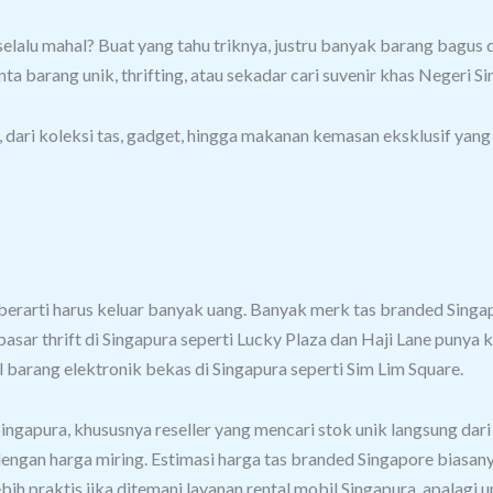
 selalu mahal? Buat yang tahu triknya, justru banyak barang bagus
ta barang unik, thrifting, atau sekadar cari suvenir khas Negeri Sin
 dari koleksi tas, gadget, hingga makanan kemasan eksklusif yang 
berarti harus keluar banyak uang.
Banyak merk tas branded Singapo
, pasar thrift di Singapura seperti Lucky Plaza dan Haji Lane puny
l barang elektronik bekas di Singapura seperti Sim Lim Square.
 Singapura, khususnya reseller yang mencari stok unik langsung da
dengan harga miring.
Estimasi harga tas branded Singapore biasany
 lebih praktis jika ditemani layanan rental mobil Singapura, apala