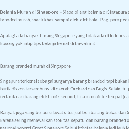
Belanja Murah di Singapore –
Siapa bilang belanja di Singapura
branded murah, snack khas, sampai oleh-oleh halal.
Bagi para pecin
Apalagi ada banyak barang Singapore yang tidak ada di Indonesia,
kosong yuk intip tips belanja hemat di bawah ini!
Barang branded murah di Singapore
Singapura terkenal sebagai surganya barang branded, tapi bukan 
butik diskon tersembunyi di daerah Orchard dan Bugis.
Selain itu
tertarik cari barang elektronik second, bisa mampir ke tempat jua
Banyak juga yang berburu lewat situs jual beli barang bekas dari
karena sering menawarkan stok tas, sepatu, dan barang branded 
nasional seperti Great Singapore Sale. Aktivitas belanja jadi jauh