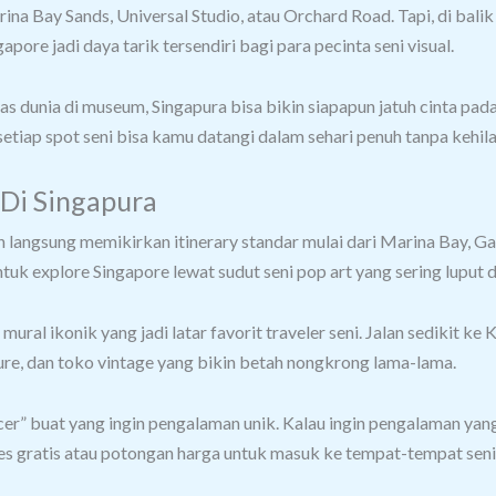
na Bay Sands, Universal Studio, atau Orchard Road.
Tapi, di bali
apore jadi daya tarik tersendiri bagi para pecinta seni visual.
as dunia di museum, Singapura bisa bikin siapapun jatuh cinta pada
 setiap spot seni bisa kamu datangi dalam sehari penuh tanpa keh
 Di Singapura
n langsung memikirkan itinerary standar mulai dari Marina Bay, Ga
 untuk explore Singapore lewat sudut seni pop art yang sering luput 
al ikonik yang jadi latar favorit traveler seni.
Jalan sedikit ke
ure, dan toko vintage yang bikin betah nongkrong lama-lama.
alcer” buat yang ingin pengalaman unik.
Kalau ingin pengalaman yang
 gratis atau potongan harga untuk masuk ke tempat-tempat seni