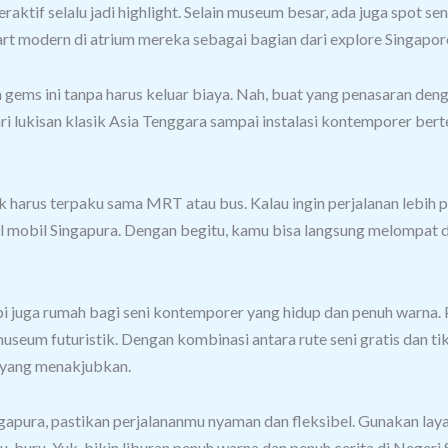
aktif selalu jadi highlight.
Selain museum besar, ada juga spot sen
rt modern di atrium mereka sebagai bagian dari explore Singapor
 gems ini tanpa harus keluar biaya.
Nah, buat yang penasaran deng
ukisan klasik Asia Tenggara sampai instalasi kontemporer bertem
 harus terpaku sama MRT atau bus. Kalau ingin perjalanan lebih p
l mobil Singapura.
Dengan begitu, kamu bisa langsung melompat dari 
api juga rumah bagi seni kontemporer yang hidup dan penuh warna.
i museum futuristik. Dengan kombinasi antara rute seni gratis dan
an yang menakjubkan.
ingapura, pastikan perjalananmu nyaman dan fleksibel. Gunakan la
u-buru. Yuk, bikin liburan penuh warna dan penuh cerita di Negeri 