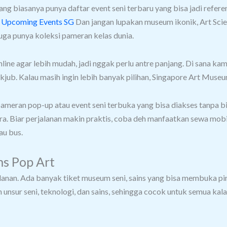
ng biasanya punya daftar event seni terbaru yang bisa jadi refere
& Upcoming Events SG
Dan jangan lupakan museum ikonik, Art Sc
 juga punya koleksi pameran kelas dunia.
ine agar lebih mudah, jadi nggak perlu antre panjang. Di sana kamu
akjub.
Kalau masih ingin lebih banyak pilihan, Singapore Art Museu
 pameran pop-up atau event seni terbuka yang bisa diakses tanpa b
ura. Biar perjalanan makin praktis, coba deh manfaatkan sewa mobi
au bus.
s Pop Art
 jalanan. Ada banyak tiket museum seni, sains yang bisa membuka p
sur seni, teknologi, dan sains, sehingga cocok untuk semua kala