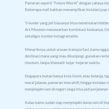
Pameran seperti “Future World” dengan cahaya inter
Beberapa mall bahkan menampilkan instalasi pop a
Traveler yang jeli biasanya bisa menemukan hidden
Art Museum menawarkan kombinasi keduanya. Dari l
sekaligus konten Instagramable.
Menariknya, untuk urusan transportasi, kamu nggak
destinasi mana yang mau dikunjungi, gunakan renta
museum, tanpa khawatir kejar-kejaran waktu.
Singapura bukan hanya kota bisnis atau belanja, t
mural jalanan, pameran interaktif, hingga instalas
menjelajahi seni di negeri singa bisa jadi perjalan
Kalau kamu sudah siap menjelajahi dunia seni di S
setiap spot pop art bisa kamu nikmati tanpa terbur