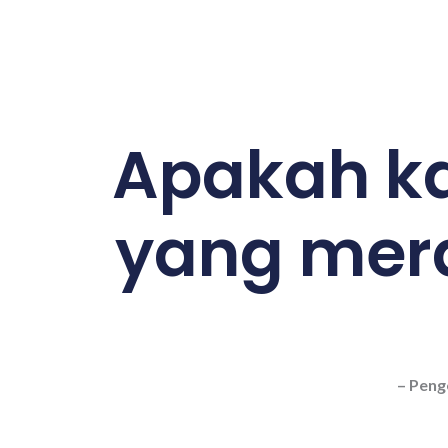
Apakah k
yang mera
– Peng