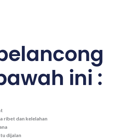
pelancong
awah ini :
nt
a ribet dan kelelahan
mana
tu dijalan