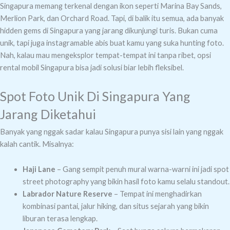
Singapura memang terkenal dengan ikon seperti Marina Bay Sands,
Merlion Park, dan Orchard Road.
Tapi, di balik itu semua, ada banyak
hidden gems di Singapura yang jarang dikunjungi turis. Bukan cuma
unik, tapi juga instagramable abis buat kamu yang suka hunting foto.
Nah, kalau mau mengeksplor tempat-tempat ini tanpa ribet, opsi
rental mobil Singapura bisa jadi solusi biar lebih fleksibel.
Spot Foto Unik Di Singapura Yang
Jarang Diketahui
Banyak yang nggak sadar kalau Singapura punya sisi lain yang nggak
kalah cantik. Misalnya:
Haji Lane
– Gang sempit penuh mural warna-warni ini jadi spot
street photography yang bikin hasil foto kamu selalu standout.
Labrador Nature Reserve
– Tempat ini menghadirkan
kombinasi pantai, jalur hiking, dan situs sejarah yang bikin
liburan terasa lengkap.