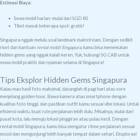
Estimasi Biaya:
Sewa mobil harian: mulai dari SGD 80
Tiket masuk beberapa spot: gratis!
Singapura nggak melulu soal landmark mainstream. Dengan sedikit
riset dan bantuan
rental mobil Singapura
, kamu bisa menemukan
hidden gems yang nggak kalah keren. Yuk, hubungi SG CAB untuk
sewa mobil praktis dan nyaman selama di Singapura!
Tips Eksplor Hidden Gems Singapura
Kalau mau hasil foto maksimal, datanglah di pagi hari atau sore
menjelang golden hour. Bawa kamera atau smartphone dengan
kualitas foto tinggi, dan pastikan outfit kamu sesuai vibe lokasi.
Untuk
efisiensi waktu, buat rute perjalanan lebih dulu. Misalnya, mulai dari
pusat kota, lalu menuju lokasi pinggiran atau pulau kecil. Dengan
rental mobil Singapura, kamu bisa mengatur ritme perjalanan sesuai
mood dan mengunjungi lebih banyak tempat dalam sehari.
Eksplorasi